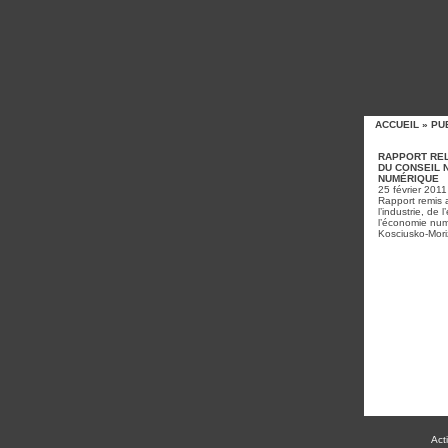
ACCUEIL
»
PU
RAPPORT REL
DU CONSEIL 
NUMÉRIQUE
25 février 2011
Rapport remis 
l’industrie, de 
l’économie num
Kosciusko-Mori
Acti