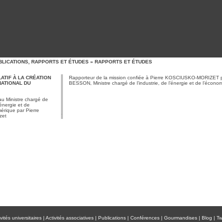
BLICATIONS, RAPPORTS ET ÉTUDES
»
RAPPORTS ET ÉTUDES
ATIF À LA CRÉATION
Rapporteur de la mission confiée à Pierre KOSCIUSKO-MORIZET p
NATIONAL DU
BESSON, Ministre chargé de l’industrie, de l’énergie et de l’écono
au Ministre chargé de
l’énergie et de
érique par Pierre
zet
vités universitaires
|
Activités associatives
|
Publications
|
Conférences
|
Gourmandises
|
Blog
|
Tw