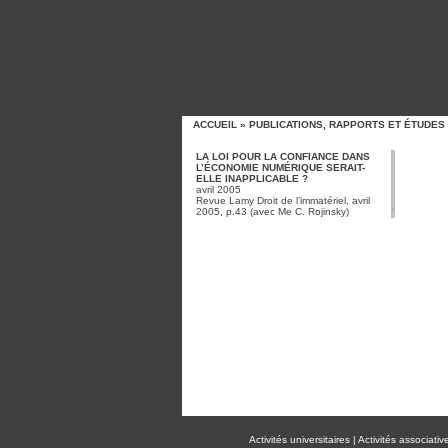
ACCUEIL
»
PUBLICATIONS, RAPPORTS ET ÉTUDES
LA LOI POUR LA CONFIANCE DANS
L’ÉCONOMIE NUMÉRIQUE SERAIT-
ELLE INAPPLICABLE ?
avril 2005
Revue Lamy Droit de l’immatériel, avril
2005, p.43 (avec Me C. Rojinsky)
Activités universitaires
|
Activités associativ